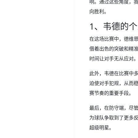
响。通过这些角度，
向胜利。
1、韦德的
在这场比赛中，德维恩
借着出色的突破和精
时间让对手无从应对
此外，韦德在比赛中
迫使对手犯规，从而
赛节奏的重要手段。
最后，在防守端，尽
为球队争取到了更多
超级明星。