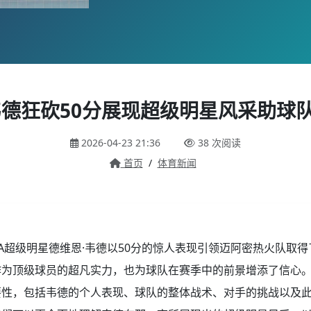
天韦德狂砍50分展现超级明星风采助球
2026-04-23 21:36
38 次阅读
首页
/
体育新闻
NBA超级明星德维恩·韦德以50分的惊人表现引领迈阿密热火队取
作为顶级球员的超凡实力，也为球队在赛季中的前景增添了信心
要性，包括韦德的个人表现、球队的整体战术、对手的挑战以及