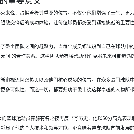
利的重要意义
热火来说，占据着极其重要的位置。不仅让他们增强了士气，更
与强敌交锋后的成功体验，让每位球员都感受到迎接挑战的重要
升了整个团队之间的凝聚力。当每个成员都认识到自己在球队中
无间 的合作关系。这种团队精神将帮助他们克服未来可能遭遇
重新审视迈阿密热火以及他们核心球员的位置。在众多豪门球队
供更多可能性。而这一切，都要归功于像韦德这样卓越的人物所
伟大的篮球运动员赫赫有名之夜再度书写历史，他以50分高光表
仅彰显了他的个人技术和领导才能，更意味着整支球队向前发展