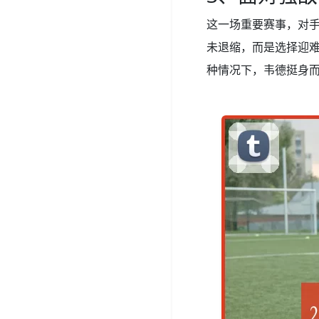
这一场重要赛事，对
未退缩，而是选择迎
种情况下，韦德挺身