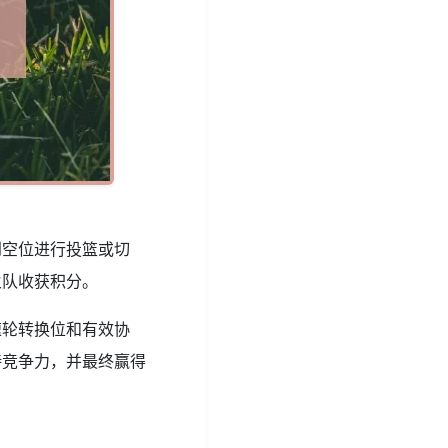
到空位进行投篮或切
火队收获积分。
速轮转换位和有效协
持竞争力，并最终赢得