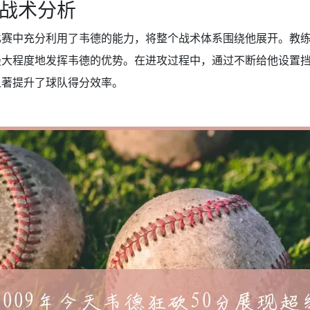
体战术分析
比赛中充分利用了韦德的能力，将整个战术体系围绕他展开。教
最大程度地发挥韦德的优势。在进攻过程中，通过不断给他设置
显著提升了球队得分效率。