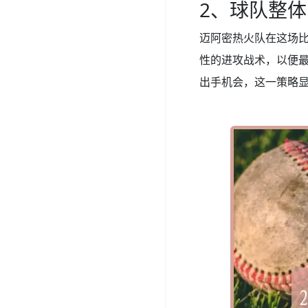
2、球队整
迈阿密热火队在这场
性的进攻战术，以便
出手机会，这一策略