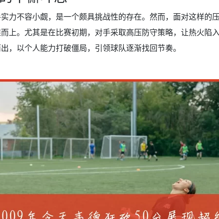
手实力不容小觑，是一个颇具挑战性的存在。然而，面对这样的
难而上。尤其是在比赛初期，对手采取高压防守策略，让热火陷
而出，以个人能力打破僵局，引领球队逐渐找回节奏。