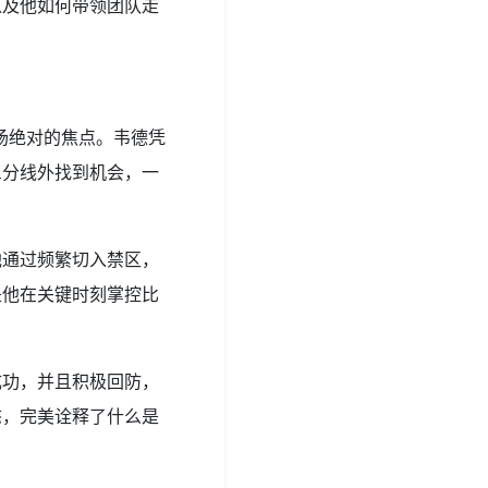
以及他如何带领团队走
场绝对的焦点。韦德凭
三分线外找到机会，一
他通过频繁切入禁区，
是他在关键时刻掌控比
成功，并且积极回防，
态，完美诠释了什么是