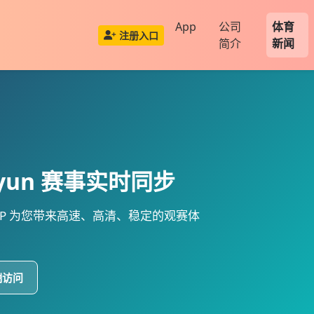
App
公司
体育
注册入口
简介
新闻
yun
赛事实时同步
P
为您带来高速、高清、稳定的观赛体
端访问