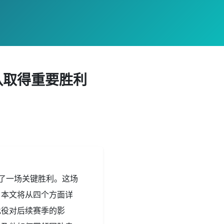
队取得重要胜利
得了一场关键胜利。这场
。本文将从四个方面详
此役对后续赛季的影