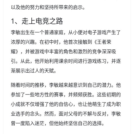
以及他的努力和坚持所带来的启示。
1、走上电竞之路
李敏出生在一个普通家庭，从小便对电子游戏产生了
浓厚的兴趣。在初中时，他首次接触到《王者荣
耀》，并被游戏中丰富的角色和激烈的竞争深深吸
引。从此，他开始利用课余时间进行游戏练习，并逐
渐展示出过人的天赋。
随着时间的推移，李敏越来越意识到自己的潜力。他
参加了一些地方性的赛事，并频频获胜。这些初期的
小成就不仅增强了他的自信心，也让他萌生了成为职
业选手的念头。然而，面对父母的不解与反对，李敏
曾一度陷入迷茫，但他始终坚信自己的选择。