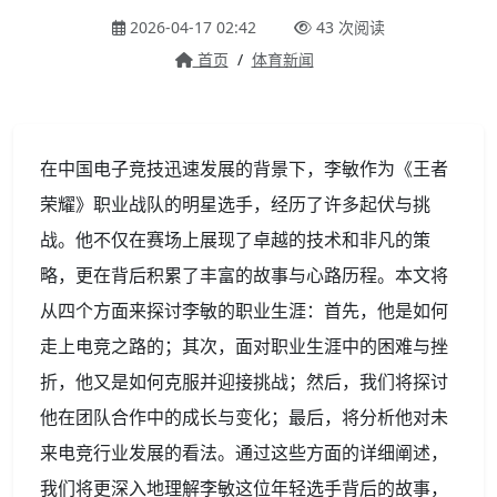
2026-04-17 02:42
43 次阅读
首页
/
体育新闻
在中国电子竞技迅速发展的背景下，李敏作为《王者
荣耀》职业战队的明星选手，经历了许多起伏与挑
战。他不仅在赛场上展现了卓越的技术和非凡的策
略，更在背后积累了丰富的故事与心路历程。本文将
从四个方面来探讨李敏的职业生涯：首先，他是如何
走上电竞之路的；其次，面对职业生涯中的困难与挫
折，他又是如何克服并迎接挑战；然后，我们将探讨
他在团队合作中的成长与变化；最后，将分析他对未
来电竞行业发展的看法。通过这些方面的详细阐述，
我们将更深入地理解李敏这位年轻选手背后的故事，