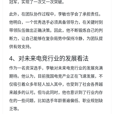
冠军，实现了一次又一次突破。
此外，在团队协作过程中，李敏也学会了承担责任。
他明白，一个优秀选手必须具备领导力，在关键时刻
带领队伍做出正确决策。因此，他不断锻炼自己的判
断力，让自己能够在复杂局势中保持冷静，为团队提
供有效支持。
4、对未来电竞行业的发展看法
作为一名资深选手，李敏对未来电竞行业的发展充满
期待。他认为，目前我国电竞产业正在飞速发展，不
仅吸引着众多年轻人加入其中，也受到了社会各界越
来越多的认可。但与此同时，他也意识到了行业内存
在的一些问题，比如选手年龄普遍偏低、职业规划缺
乏等。