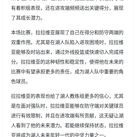
有着积极表现，还在进攻端频频送出关键得分，展现
了其成长潜力。
本场比赛，拉拉维亚展现了自己在得分和防守两端的
双重作用。尤其是在湖人队陷入进攻困境时，拉拉维
亚能够及时站出来，通过外线投篮或快速切入完成得
分。拉拉维亚的这种韧性和稳定性，使得他在未来的
比赛中有望承担更多的责任，成为湖人队中重要的角
色球员。
拉拉维亚的表现也给了湖人教练组更多的信心，尤其
是在面对强队时，拉拉维亚能够在防守端对关键球员
进行有效限制，并且在进攻端有所贡献，这无疑让湖
人看到了他的未来潜力。若能继续保持状态，拉拉维
亚将成为湖人未来年轻一代的中坚力量之一。