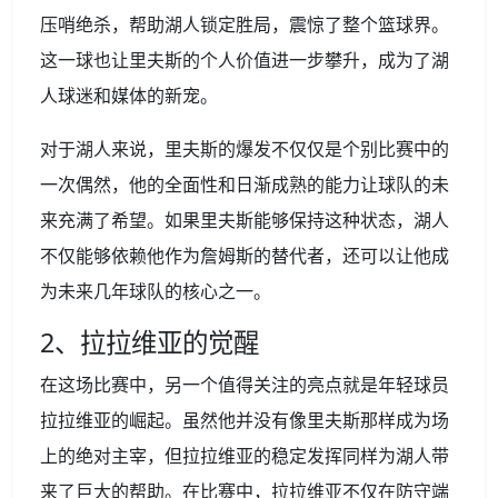
压哨绝杀，帮助湖人锁定胜局，震惊了整个篮球界。
这一球也让里夫斯的个人价值进一步攀升，成为了湖
人球迷和媒体的新宠。
对于湖人来说，里夫斯的爆发不仅仅是个别比赛中的
一次偶然，他的全面性和日渐成熟的能力让球队的未
来充满了希望。如果里夫斯能够保持这种状态，湖人
不仅能够依赖他作为詹姆斯的替代者，还可以让他成
为未来几年球队的核心之一。
2、拉拉维亚的觉醒
在这场比赛中，另一个值得关注的亮点就是年轻球员
拉拉维亚的崛起。虽然他并没有像里夫斯那样成为场
上的绝对主宰，但拉拉维亚的稳定发挥同样为湖人带
来了巨大的帮助。在比赛中，拉拉维亚不仅在防守端