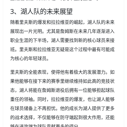
3、湖人队的未来展望
随着里夫斯的爆发和拉拉维亚的崛起，湖人队的未来
展现出一片光明。尤其是詹姆斯在未来几年逐渐进入
职业生涯的下半场，湖人需要找到新的核心球员来接
班。里夫斯和拉拉维亚无疑是这个过程中最有可能成
为核心的年轻球员。
里夫斯的全能表现，使得他有着极大的发展潜力。如
果他能够在接下来的赛季里继续维持如此高的竞技状
态，湖人将能在詹姆斯退役后拥有一位能够担起球队
重任的领袖。同时，拉拉维亚的爆发，也让湖人能够
在球员储备上不再担忧。他的成长为湖人提供了更多
的战术选择，不仅能够在防守端起到很大作用，还能
够在进攻端为球队贡献更多的得分。