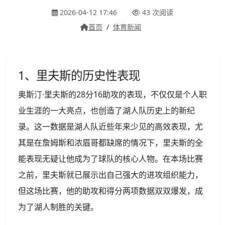
2026-04-12 17:46
43 次阅读
首页
/
体育新闻
1、里夫斯的历史性表现
奥斯汀·里夫斯的28分16助攻的表现，不仅仅是个人职
业生涯的一大亮点，也创造了湖人队历史上的新纪
录。这一数据是湖人队近些年来少见的高效表现，尤
其是在詹姆斯和浓眉哥都缺席的情况下，里夫斯的全
能表现无疑让他成为了球队的核心人物。在本场比赛
之前，里夫斯就已展示出自己强大的进攻组织能力，
但这场比赛，他的助攻和得分两项数据双双爆发，成
为了湖人制胜的关键。