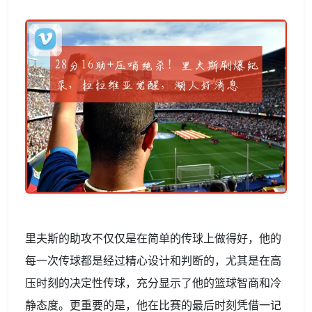
里夫斯的助攻不仅仅是在简单的传球上做得好，他的
每一次传球都是经过精心设计和判断的，尤其是在高
压时刻的决定性传球，充分显示了他的篮球智商和冷
静态度。更重要的是，他在比赛的最后时刻凭借一记