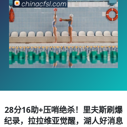
28分16助+压哨绝杀！里夫斯刷爆
纪录，拉拉维亚觉醒，湖人好消息